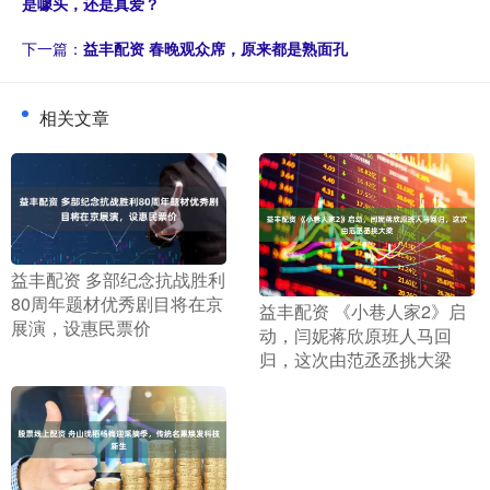
是噱头，还是真爱？
下一篇：
益丰配资 春晚观众席，原来都是熟面孔
相关文章
​益丰配资 多部纪念抗战胜利
80周年题材优秀剧目将在京
​益丰配资 《小巷人家2》启
展演，设惠民票价
动，闫妮蒋欣原班人马回
归，这次由范丞丞挑大梁