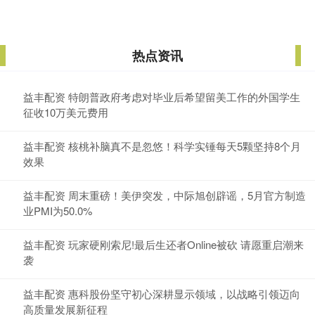
热点资讯
益丰配资 特朗普政府考虑对毕业后希望留美工作的外国学生
征收10万美元费用
益丰配资 核桃补脑真不是忽悠！科学实锤每天5颗坚持8个月
效果
益丰配资 周末重磅！美伊突发，中际旭创辟谣，5月官方制造
业PMI为50.0%
益丰配资 玩家硬刚索尼!最后生还者Online被砍 请愿重启潮来
袭
益丰配资 惠科股份坚守初心深耕显示领域，以战略引领迈向
高质量发展新征程