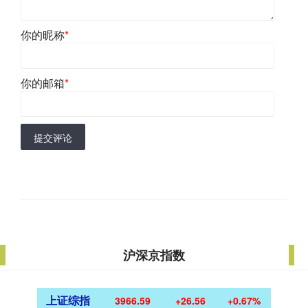
你的昵称
*
你的邮箱
*
提交评论
沪深京指数
上证综指
3966.59
+26.56
+0.67%