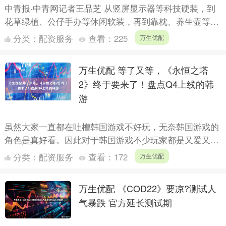
中青报·中青网记者王品芝 从竖屏显示器等科技硬装，到
花草绿植、公仔手办等休闲软装，再到靠枕、养生壶等生
活好物……如今，不少职场人把工位“装修”成家的模样。
分类：
配资服务
查看：
225
万生优配
你或身....
万生优配 等了又等，《永恒之塔
2》终于要来了！盘点Q4上线的韩
游
虽然大家一直都在吐槽韩国游戏不好玩，无奈韩国游戏的
角色是真好看。因此对于韩国游戏不少玩家都是又爱又
恨。在2025年第四季度依旧有不少韩游上线，其中还包括
分类：
配资服务
查看：
172
万生优配
万众期待....
万生优配 《COD22》要凉?测试人
气暴跌 官方延长测试期