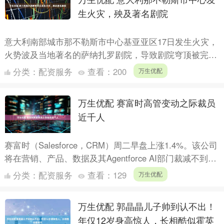
生火灾，殃及著名剧院
意大利南部城市那不勒斯市中心基亚亚区17日发生火灾，
火势波及当地著名的萨纳扎罗剧院，导致剧院穹顶被完全
烧毁，多名居民因吸入浓烟被送往医院接受治疗。 据意
分类：
配资服务
查看：
200
万生优配
大利《晚....
万生优配 赛富时高管变动之际裁员
近千人
赛富时（Salesforce，CRM）周二早盘上涨1.4%。该公司
将在营销、产品、数据及其Agentforce AI部门裁减不到
1000个岗位，同时进行领导层调....
分类：
配资服务
查看：
129
万生优配
万生优配 郭晶晶儿子帅到认不出！
年仅12岁身高惊人，长相酷似霍英