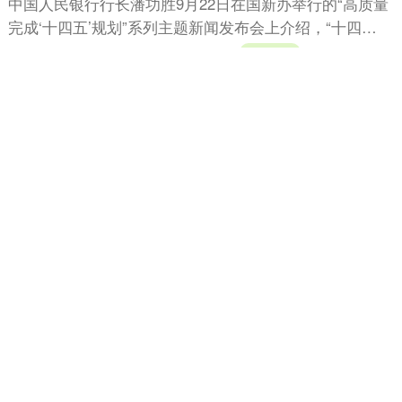
中国人民银行行长潘功胜9月22日在国新办举行的“高质量
完成‘十四五’规划”系列主题新闻发布会上介绍，“十四
五”期间，我国金融事业取得新的重大成就。截至今年6月
分类：
配资服务
查看：
236
万生优配
末....
英赫优配 全球首个AI劳动力市场
MuleRun正式上线
9月16日，全球首个AI Agent交易市场MuleRun上线，面向
所有用户开放使用，这也是全球首个AI worker
marketplace。据了解，Mule....
分类：
配资服务
查看：
87
英赫优配
万生优配 《Dark Ages 》涌入大批
新人 主播探秘视频发威
在8月30日时，一位油管大主播发布了一条视频，讲述了
自己潜入一款古早网游《Dark Ages 》体验的故事，没想