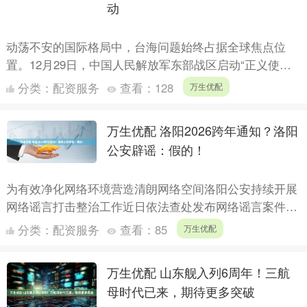
动
动荡不安的国际格局中，台海问题始终占据全球焦点位
置。12月29日，中国人民解放军东部战区启动“正义使
命-2025”联合演习，再度将这一敏感议题推向舆论前台。
分类：
配资服务
查看：
128
万生优配
此次....
万生优配 洛阳2026跨年通知？洛阳
公安辟谣：假的！
为有效净化网络环境营造清朗网络空间洛阳公安持续开展
网络谣言打击整治工作近日依法查处发布网络谣言案件1
起处理违法行为人1名 12月16日，洛阳市西工分局工作发
分类：
配资服务
查看：
85
万生优配
现，....
万生优配 山东舰入列6周年！三航
母时代已来，期待更多突破