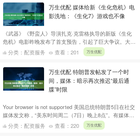
万生优配 媒体给新《生化危机》电
影洗地：《生化7》游戏也不像
《武器》《野蛮人》导演扎克·克雷格执导的新版《生化
危机》电影昨晚发布了首支预告，引起了巨大争议。大量
《生化危机》的粉丝吐槽，这根本不是《生化危机》电
分类：
配资服务
查看：
201
万生优配
影，只不过名....
万生优配 特朗普发帖发了一个时
间，媒体：暗示再次推迟“最后通
牒”时限
Your browser is not supported 美国总统特朗普5日在社交
媒体发文称，“美东时间周二（7日）晚上8点”。有媒体解
读认为，这是他再次推迟....
分类：
配资服务
查看：
220
万生优配