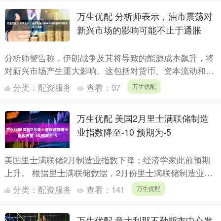
万生优配 分析师表示，油市震荡对
新兴市场的影响可能不止于通胀
分析师警告称，伊朗战争及其将导致的能源成本飙升，将
对新兴市场产生重大影响。这包括对货币、资本流动和对
外收支平衡的压力。 摩根大通和伯恩斯坦等券商预计，
分类：
配资服务
查看：
97
万生优配
如果冲突持....
万生优配 美国2月里士满联储制造
业指数降至-10 预期为-5
美国里士满联储2月制造业指数下降；经济学家此前预期
上升。 根据里士满联储数据，2月份里士满联储制造业指
数从1月的-6降至-10（预期为-5）。 6位经济学家的预....
分类：
配资服务
查看：
141
万生优配
万生优配 意大利那不勒斯市中心发