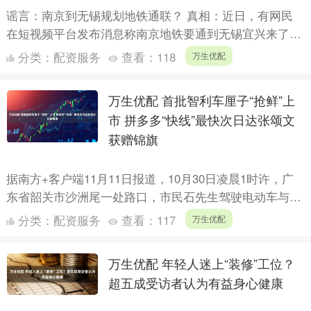
谣言：南京到无锡规划地铁通联？ 真相：近日，有网民
在短视频平台发布消息称南京地铁要通到无锡宜兴来了，
引发关注。对此，江苏省宜兴市交通运输部门回应：根据
分类：
配资服务
查看：
118
万生优配
目前规划，....
万生优配 首批智利车厘子“抢鲜”上
市 拼多多“快线”最快次日达张颂文
获赠锦旗
据南方+客户端11月11日报道，10月30日凌晨1时许，广
东省韶关市沙洲尾一处路口，市民石先生驾驶电动车与共
享单车相撞后晕倒在地。 危急时刻，演员张颂文与多位
分类：
配资服务
查看：
117
万生优配
热....
万生优配 年轻人迷上“装修”工位？
超五成受访者认为有益身心健康