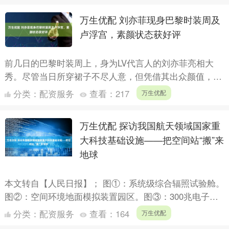
万生优配 刘亦菲现身巴黎时装周及
卢浮宫，素颜状态获好评
前几日的巴黎时装周上，身为LV代言人的刘亦菲亮相大
秀。尽管当日所穿裙子不尽人意，但凭借其出众颜值，整
体表现尚算差强人意。 大秀结束后，刘亦菲并未急于回
分类：
配资服务
查看：
217
万生优配
国，而是继....
万生优配 探访我国航天领域国家重
大科技基础设施——把空间站“搬”来
地球
本文转自【人民日报】； 图①：系统级综合辐照试验舱。
图②：空间环境地面模拟装置园区。图③：300兆电子伏
特质子重离子加速器。以上图片均为哈尔滨工业大学提供
分类：
配资服务
查看：
164
万生优配
地球....