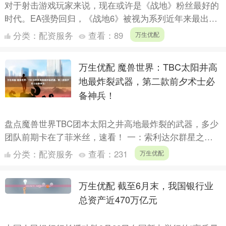
对于射击游戏玩家来说，现在或许是《战地》粉丝最好的
时代。EA强势回归，《战地6》被视为系列近年来最出色
的一作；而另一边的老对手《使命召唤：黑色行动7》
分类：
配资服务
查看：
89
万生优配
（Call....
万生优配 魔兽世界：TBC太阳井高
地最炸裂武器，第二款前夕术士必
备神兵！
盘点魔兽世界TBC团本太阳之井高地最炸裂的武器，多少
团队前期卡在了菲米丝，速看！ 一：索利达尔群星之怒
作为燃烧的远征版本最后的绝唱，太阳之井高地的经典不
分类：
配资服务
查看：
231
万生优配
用喵叔....
万生优配 截至6月末，我国银行业
总资产近470万亿元