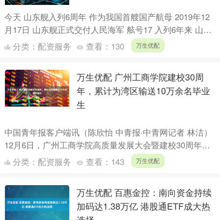
今天 山东舰入列6周年 作为我国首艘国产航母 2019年12
月17日 山东舰正式交付人民海军 舷号17 入列6年来 山东
舰劈波斩浪 逐梦深蓝 砺兵西太、转战南海....
分类：
配资服务
查看：
130
万生优配
万生优配 广州工商学院建校30周
年，累计为湾区输送10万余名毕业
生
中国青年报客户端讯（陈欣怡 中青报·中青网记者 林洁）
12月6日，广州工商学院高质量发展大会暨建校30周年庆
典在广州工商学院花都校区举行。 广州工商学院举行高
分类：
配资服务
查看：
143
万生优配
质....
万生优配 百惠金控：南向资金持续
加码达1.38万亿 港股通ETF成大热
选择