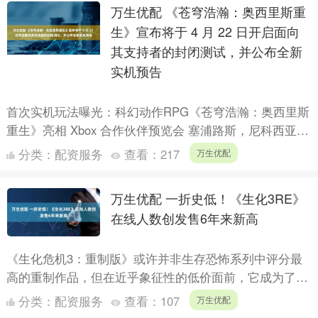
万生优配 《苍穹浩瀚：奥西里斯重
生》宣布将于 4 月 22 日开启面向
其支持者的封闭测试，并公布全新
实机预告
首次实机玩法曝光：科幻动作RPG《苍穹浩瀚：奥西里斯
重生》亮相 Xbox 合作伙伴预览会 塞浦路斯，尼科西亚，
2026年3月26日 ——很快，《苍穹浩瀚：奥西里....
分类：
配资服务
查看：
217
万生优配
万生优配 一折史低！《生化3RE》
在线人数创发售6年来新高
《生化危机3：重制版》或许并非生存恐怖系列中评分最
高的重制作品，但在近乎象征性的低价面前，它成为了该
类型游戏爱好者难以忽视的选择，这一点也得到了 Steam
分类：
配资服务
查看：
107
万生优配
玩....