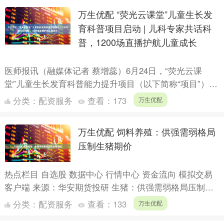
万生优配 “荧光云课堂”儿童生长发
育科普项目启动 | 儿科专家共话科
普，1200场直播护航儿童成长
医师报讯（融媒体记者 蔡增蕊）6月24日，“荧光云课
堂”儿童生长发育科普能力提升项目（以下简称“项目”）启
动会召开。会议聚焦儿童生长发育，旨在推动儿科科普能
分类：
配资服务
查看：
173
万生优配
力提....
万生优配 饲料养殖：供强需弱格局
压制生猪期价
热点栏目 自选股 数据中心 行情中心 资金流向 模拟交易
客户端 来源：华安期货投研 生猪：供强需弱格局压制生
猪期价 摘要： ➢ 能繁母猪去化不及预期 ➢ 政策....
分类：
配资服务
查看：
133
万生优配