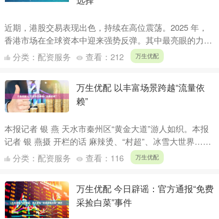
近期，港股交易表现出色，持续在高位震荡。2025 年，
香港市场在全球资本中迎来强势反弹。其中最亮眼的力
量，正是来自内地的南向资金。今年以来，南向资金累计
分类：
配资服务
查看：
212
万生优配
淨买入金....
万生优配 以丰富场景跨越“流量依
赖”
本报记者 银 燕 天水市秦州区“黄金大道”游人如织。本报
记者 银 燕摄 开栏的话 麻辣烫、“村超”、冰雪大世界……
近年来，不少城市凭借“小热点”实现“大出圈”，....
分类：
配资服务
查看：
116
万生优配
万生优配 今日辟谣：官方通报“免费
采捡白菜”事件