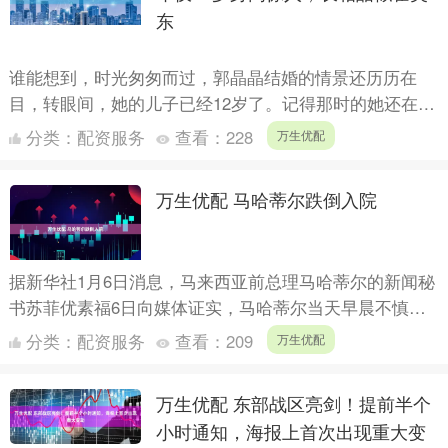
东
谁能想到，时光匆匆而过，郭晶晶结婚的情景还历历在
目，转眼间，她的儿子已经12岁了。记得那时的她还在奥
运赛场上风光无限，如今已经是三个孩子的妈妈。最近，
分类：
配资服务
查看：
228
万生优配
郭晶晶和霍....
万生优配 马哈蒂尔跌倒入院
据新华社1月6日消息，马来西亚前总理马哈蒂尔的新闻秘
书苏菲优素福6日向媒体证实，马哈蒂尔当天早晨不慎摔
倒，后被送往位于吉隆坡的国家心脏中心接受治疗。 苏
分类：
配资服务
查看：
209
万生优配
菲表示，....
万生优配 东部战区亮剑！提前半个
小时通知，海报上首次出现重大变