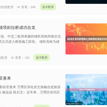
20炒股配资
查看：
245
益丰配资
矮塔斜拉桥成功合龙
建设、中交二航局承建的雄忻高铁跨南水北
桥正式进入桥面施工阶段。 雄忻高铁为雄
炒股配资
查看：
120
益丰配资
至沓来
客纷至沓来 万秀区深化农文旅融合促旅游
员 杨远远 陈石文）近年来，万秀区依托区