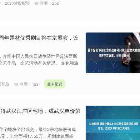
类：
2020炒股配资
查看：
252
0周年题材优秀剧目将在京展演，设
会，介绍中国人民抗日战争暨世界反法西斯
文艺作品、文艺活动有关情况。 文化和旅
炒股配资
查看：
129
益丰配资
元竞得武汉江岸区宅地，成武汉单价第
涉住宅地块全部成交，最终3宗地块底价成
亿元，土地面积17.55万，规划建筑面积