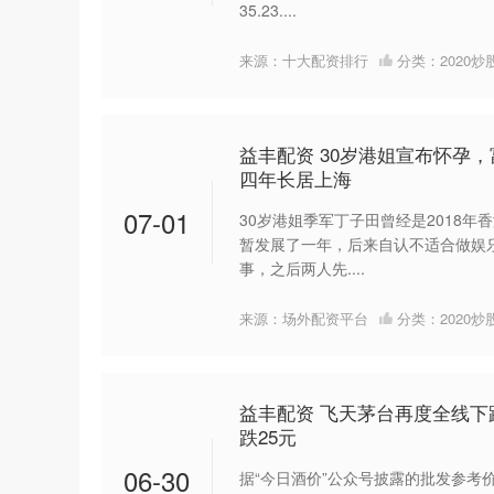
35.23....
来源：十大配资排行
分类：
2020
益丰配资 30岁港姐宣布怀孕
四年长居上海
07-01
30岁港姐季军丁子田曾经是2018年
暂发展了一年，后来自认不适合做娱乐
事，之后两人先....
来源：场外配资平台
分类：
2020
益丰配资 飞天茅台再度全线下跌
跌25元
06-30
据“今日酒价”公众号披露的批发参考