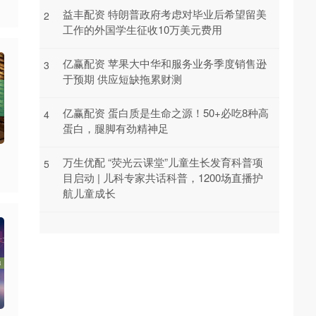
益丰配资 特朗普政府考虑对毕业后希望留美
2
工作的外国学生征收10万美元费用
亿赢配资 苹果大中华和服务业务季度销售逊
3
于预期 供应短缺拖累财测
亿赢配资 蛋白质是生命之源！50+必吃8种高
4
蛋白，腿脚有劲精神足
万生优配 “荧光云课堂”儿童生长发育科普项
5
目启动 | 儿科专家共话科普，1200场直播护
航儿童成长