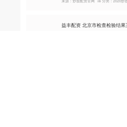
来源：炒股配资官网
分类：
2020
益丰配资 北京市检查检验结果
原标题：解决就医急难愁盼问题（引题
07-13
（主题） 北京日报记者 孙乐琪 北京
300家大医....
来源：股市配资公司
分类：
2020
益丰配资 2016年以来, 我每
级利润
07-12
从2016年以来，我每年基本上都能
住超级利润的能力。 这恰恰是很多
些交易者的交易记录....