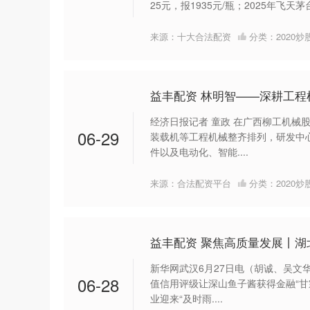
25元，报1935元/瓶；2025年飞天茅
来源：十大合法配资
分类：
2020
益丰配资 林明智——深耕工程
经济日报记者 童政 在广西柳工机械
06-29
装载机等工程机械整齐排列，研发中
件以及电动化、智能....
来源：合法配资平台
分类：
2020
益丰配资 聚焦高质量发展丨
新华网武汉6月27日电（胡诚、吴文
06-28
值信用评级让深山鱼子酱获得金融“甘
业迎来“及时雨....