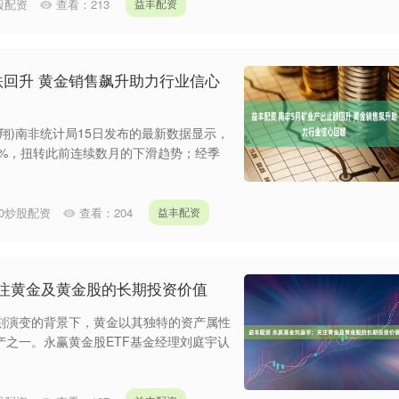
炒股配资
查看：
213
益丰配资
跌回升 黄金销售飙升助力行业信心
孙翔)南非统计局15日发布的最新数据显示，
.2%，扭转此前连续数月的下滑趋势；经季
20炒股配资
查看：
204
益丰配资
关注黄金及黄金股的长期投资价值
刻演变的背景下，黄金以其独特的资产属性
之一。永赢黄金股ETF基金经理刘庭宇认