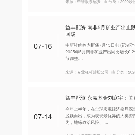
来源：申请股票配资
分类：
2020
益丰配资 南非5月矿业产出止
回暖
07-16
中新社约翰内斯堡7月15日电 (记者
2025年5月南非矿业产出同比增长0
节调整....
来源：专业杠杆炒股公司
分类：
20
益丰配资 永赢基金刘庭宇：
今年上半年，在全球宏观经济格局深
07-14
脱颖而出，成为表现最优异的大类资产
为，地缘政治风险、....