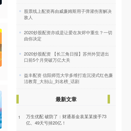
​股票线上配资再由威廉姆斯用子弹灌伤害解决
敌人
​2020炒股配资亦或是让爱在灰烬中重生？一切
由你决定
​2020炒股配资 【长三角日报】苏州外贸进出
口前5个月突破万亿大关
​益丰配资 信阳师范大学多维打造沉浸式红色廉
洁教育_大别山_刘名榜_话剧
最新文章
万生优配 破防了：财通基金袁某某接手73
1
亿、49天亏掉20亿！