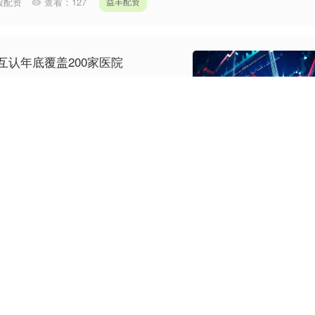
炒股配资
查看：
127
益丰配资
互认年底覆盖200家医院
） 检查检验结果互认年底覆盖200家医院
市预约挂号统一平台（114平台）覆盖近
炒股配资
查看：
222
益丰配资
年都能够盈利, 诀窍在于一次次抓住超
够盈利，要说有啥诀窍，答案就是我具有抓
做不好交易的交易者欠缺的能力，你翻开这
益丰配资