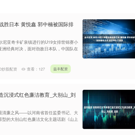
战胜日本 黄悦鑫 郭中楠被国际排
尔尼亚奇卡矿泉镇进行的U19女排世锦赛小
亚洲经典对决，面对劲敌日本队，中国队在
20炒股配资
查看：
127
益丰配资
造沉浸式红色廉洁教育_大别山_刘
股清廉之风——以河南省首任监委书记、大
原型的大别山红色廉洁文化主题话剧《山上