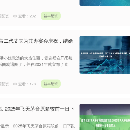
炒股配资
查看：
202
益丰配资
，富二代丈夫为其办宴会庆祝，结婚
香港小姐竞选的大热佳丽，竞选后在TVB短
圈就退圈了，并在2021年就宣布了喜
炒股配资
查看：
178
益丰配资
 2025年飞天茅台原箱较前一日下
价显示，2025年飞天茅台原箱较前一日下跌