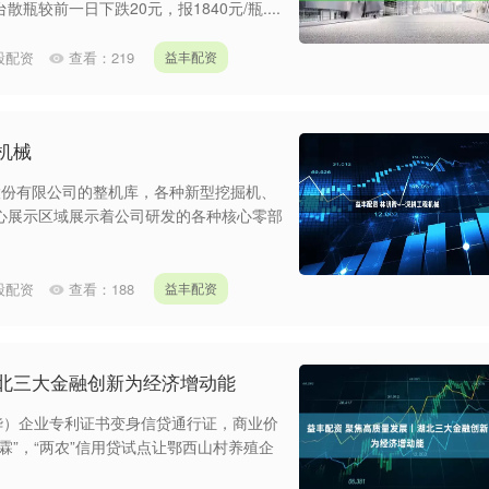
台散瓶较前一日下跌20元，报1840元/瓶....
炒股配资
查看：
219
益丰配资
机械
股份有限公司的整机库，各种新型挖掘机、
心展示区域展示着公司研发的各种核心零部
炒股配资
查看：
188
益丰配资
湖北三大金融创新为经济增动能
华）企业专利证书变身信贷通行证，商业价
霖”，“两农”信用贷试点让鄂西山村养殖企